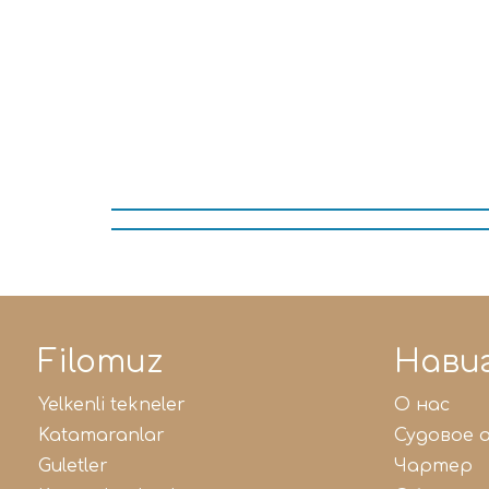
Filomuz
Нави
yelkenli tekneler
о нас
katamaranlar
судовое
guletler
чартер