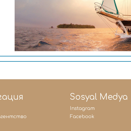
гация
Sosyal Medya
instagram
 агентство
facebook