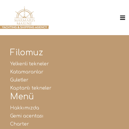
Filomuz
yelkenli tekneler
katamaranlar
guletler
kaptanlı tekneler
Menü
hakkimizda
gemi̇ acentasi
charter