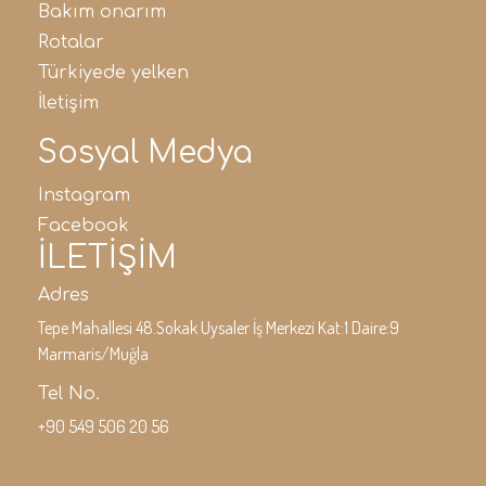
bakim onarim
rotalar
türki̇yede yelken
i̇leti̇şi̇m
Sosyal Medya
instagram
facebook
İLETİŞİM
Adres
Tepe Mahallesi 48.Sokak Uysaler İş Merkezi Kat:1 Daire:9
Marmaris/Muğla
Tel No.
+90 549 506 20 56